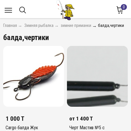
0
Главная
→
Зимняя рыбалка
→
зимние приманки
→
балда,чертики
балда,чертики
1 000 T
от
1 400 T
Cargo балда Жук
Черт Мастив №5 с