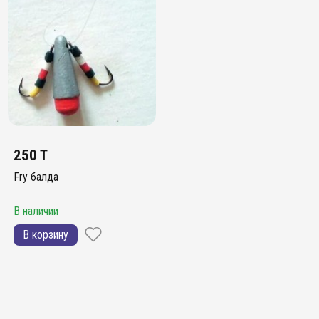
250 T
Fry балда
В наличии
В корзину