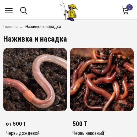
0
Главная
→
Наживка и насадка
Наживка и насадка
от
500 T
500 T
Червь дождевой
Червь навозный