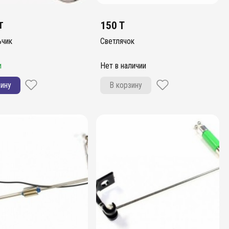
T
150 T
ьчик
Светлячок
и
Нет в наличии
зину
В корзину