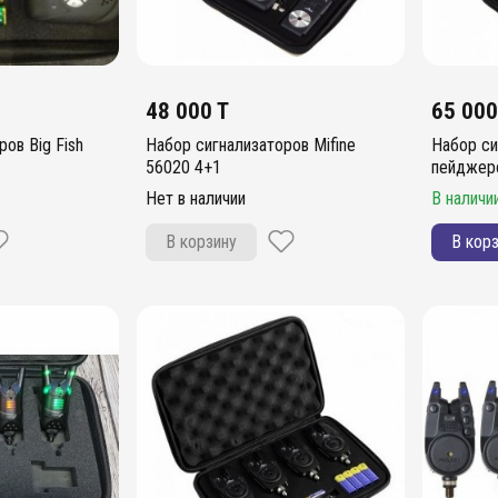
48 000 T
65 000
ов Big Fish
Набор сигнализаторов Mifine
Набор си
56020 4+1
пейджер
Нет в наличии
В наличи
В корзину
В кор