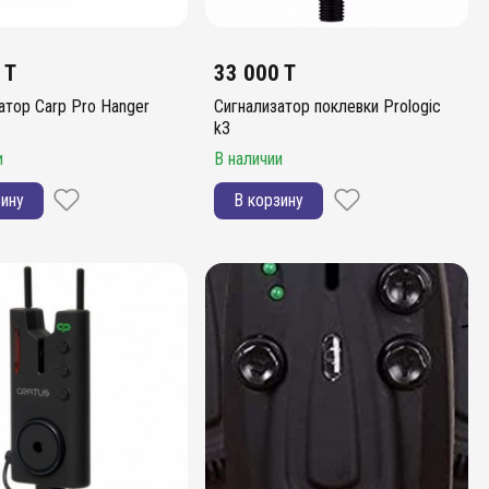
 T
33 000 T
атор Carp Pro Hanger
Сигнализатор поклевки Prologic
k3
и
В наличии
зину
В корзину