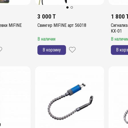
3 000 T
1 800 
евки MIFINE
Свингер MIFINE арт 56018
Сигнализ
KX-01
В наличии
В наличи
В корзину
В кор