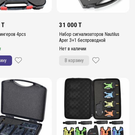
 T
31 000 T
ингеров 4pcs
Набор сигнализаторов Nautilus
Aper 3+1 беспроводной
и
Нет в наличии
зину
В корзину