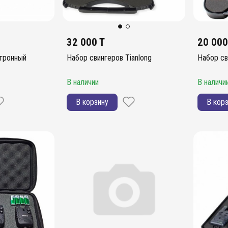
32 000 T
20 000
ктронный
Набор свингеров Tianlong
Набор св
В наличии
В наличи
В корзину
В кор