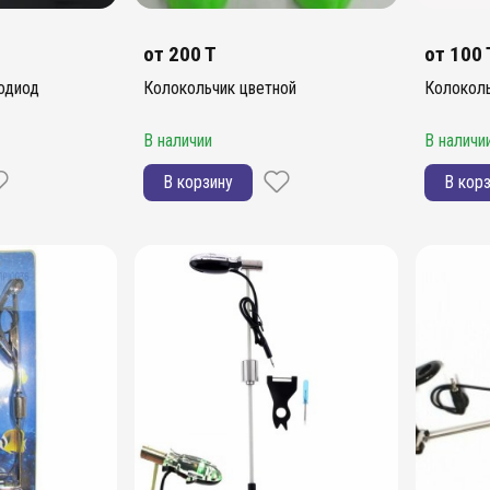
от
200 T
от
100 
одиод
Колокольчик цветной
Колокол
В наличии
В наличи
В корзину
В кор