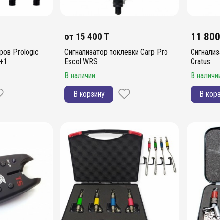
от
15 400 T
11 800
ров Prologic
Сигнализатор поклевки Carp Pro
Сигнализ
3+1
Escol WRS
Cratus
В наличии
В наличи
В корзину
В кор