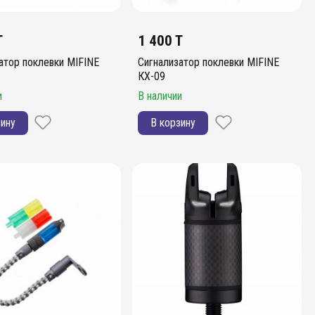
T
1 400 T
атор поклевки MIFINE
Сигнализатор поклевки MIFINE
КХ-09
и
В наличии
зину
В корзину