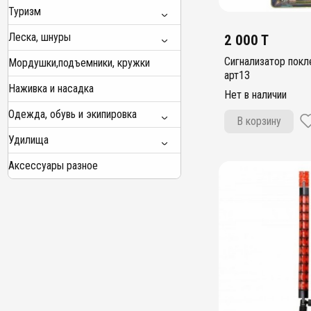
Туризм
Леска, шнуры
2 000 T
Сигнализатор покл
Мордушки,подъемники, кружки
арт13
Наживка и насадка
Нет в наличии
Одежда, обувь и экипировка
В корзину
Удилища
Аксессуары разное