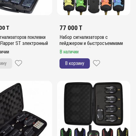
00 T
77 000 T
гнализаторов поклевки
Набор сигнализаторов с
 Flapper ST электронный
пейджером и быстросъеммами
Hoxwell (4+1+4)
личии
В наличии
зину
В корзину