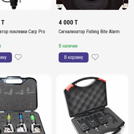
 T
4 000 T
атор поклевки Carp Pro
Сигнализатор Fishing Bite Alarm
и
В наличии
зину
В корзину