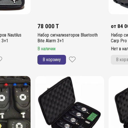
78 000 T
от
84 0
ов Nautilus
Набор сигнализаторов Bluetooth
Набор си
m 3+1
Bite Alarm 3+1
Carp Pro
Camo
В наличии
Нет в на
В корзину
В кор