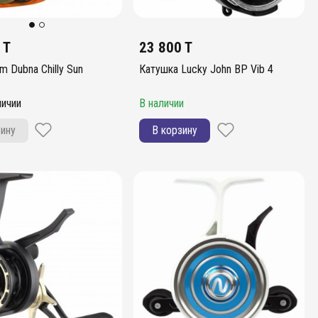
 T
23 800 T
am Dubna Chilly Sun
Катушка Lucky John BP Vib 4
личии
В наличии
зину
В корзину