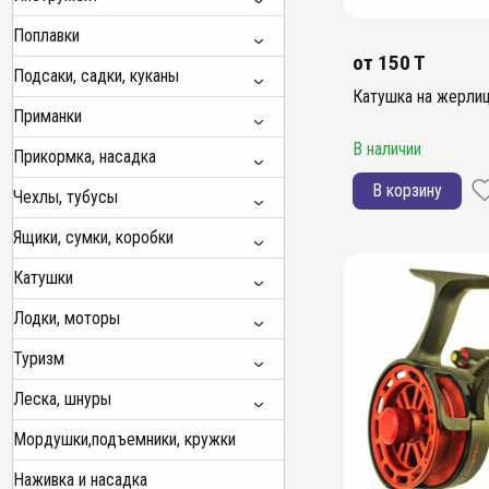
Поплавки
от
150 T
Подсаки, садки, куканы
Катушка на жерли
Приманки
В наличии
Прикормка, насадка
В корзину
Чехлы, тубусы
Ящики, сумки, коробки
Катушки
Лодки, моторы
Туризм
Леска, шнуры
Мордушки,подъемники, кружки
Наживка и насадка