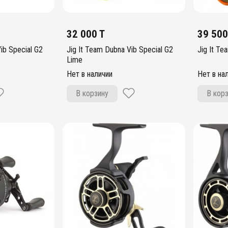
32 000 T
39 500
ib Special G2
Jig It Team Dubna Vib Special G2
Jig It Te
Lime
Нет в наличии
Нет в на
В корзину
В кор