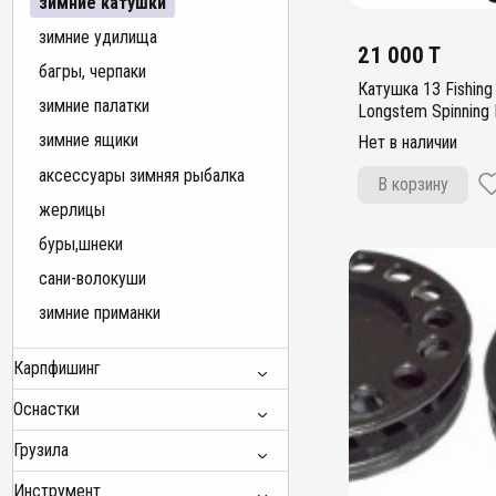
зимние катушки
зимние удилища
21 000 T
багры, черпаки
Катушка 13 Fishing
зимние палатки
Longstem Spinning 
зимние ящики
Нет в наличии
аксессуары зимняя рыбалка
В корзину
жерлицы
буры,шнеки
сани-волокуши
зимние приманки
Карпфишинг
Оснастки
Грузила
Инструмент