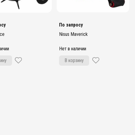
осу
По запросу
rce
Nisus Maverick
личии
Нет в наличии
зину
В корзину