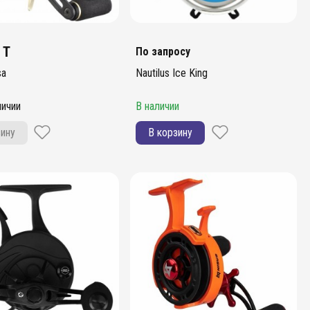
 T
По запросу
sa
Nautilus Ice King
личии
В наличии
зину
В корзину