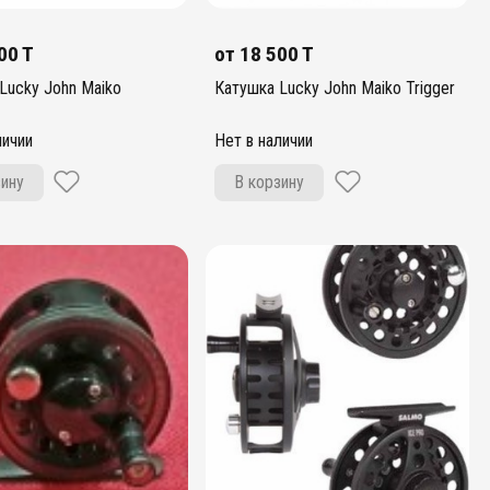
00 T
от
18 500 T
Lucky John Maiko
Катушка Lucky John Maiko Trigger
личии
Нет в наличии
зину
В корзину