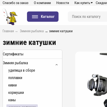
Спасибо за заказ
О компании
Новости
Как купить
Скидки
Каталог
Главная
→
Зимняя рыбалка
→
зимние катушки
зимние катушки
Сертификаты
Зимняя рыбалка
удилища в сборе
поплавки
кивки
кормушки
каны