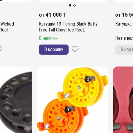
от
41 000 T
от
15 5
 Wicked
Катушка 13 Fishing Black Betty
Катушка 
Reel
Free Fall Ghost Ice ReeL
В наличии
Нет в на
В корзину
В кор